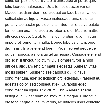
tellus tempus tincidunt vitae at ante. Sed at purus quis
felis laoreet malesuada. Duis tempus auctor varius.
Maecenas diam diam, consequat eu faucibus sit amet,
sollicitudin ac ligula. Fusce malesuada urna et tellus
porta, vitae auctor purus efficitur. Sed nisl erat, vulputate
fermentum quam id, sodales lobortis orci. Mauris mattis
ultricies neque. Curabitur nisi dui, pretium ut enim quis,
imperdiet fermentum nulla. Donec lobortis ullamcorper
dignissim. In at eleifend lorem. Proin laoreet neque vel
purus rhoncus, a rhoncus tellus feugiat. Quisque eleifend
orci id nisl tincidunt dictum. Duis ornare turpis a nibh
ultrices, aliquam efficitur mauris egestas. Aenean vitae
mollis sapien. Suspendisse dapibus dui id risus
condimentum, eget sollicitudin orci egestas. Praesent eu
egestas dolor, sed consequat ex. Curabitur eget
condimentum ligula, ut dictum justo. Aenean at erat
tristique, pulvinar diam ac, maximus magna. Curabitur
eleifend neque a ipsum varius, ac ultricies risus vehicula.